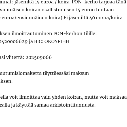
nat: jäseniltä 15 euroa / koira. PON-kerho tarjoaa tänä
immäisen koiran osallistumisen 15 euron hintaan
 euroa/ensimmäinen koira) Ei jäseniltä 40 euroa/koira.
sen ilmoittautuminen PON-kerhon tilille:
0420006629 ja BIC: OKOYFIHH
si viitettä: 202509066
ttautumislomaketta täyttäessäsi maksun
uksen.
lla voit ilmoittaa vain yhden koiran, mutta voit maksaa
rralla ja käyttää samaa arkistointitunnusta.