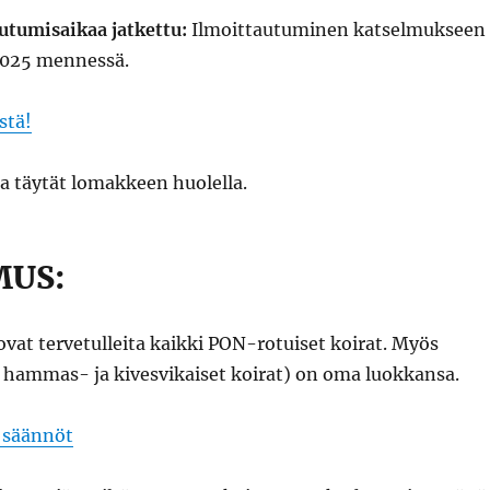
tumisaikaa jatkettu:
Ilmoittautuminen katselmukseen
.2025 mennessä.
stä!
a täytät lomakkeen huolella.
MUS:
at tervetulleita kaikki PON-rotuiset koirat. Myös
m. hammas- ja kivesvikaiset koirat) on oma luokkansa.
 säännöt