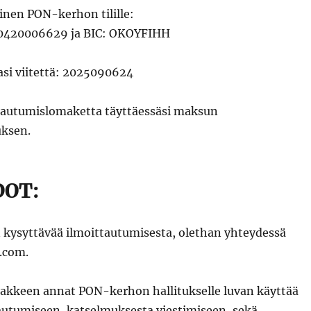
linen PON-kerhon tilille:
0420006629 ja BIC: OKOYFIHH
si viitettä: 2025090624
ttautumislomaketta täyttäessäsi maksun
uksen.
DOT:
n kysyttävää ilmoittautumisesta, olethan yhteydessä
.com.
akkeen annat PON-kerhon hallitukselle luvan käyttää
tautumiseen, katselmuksesta viestimiseen, sekä