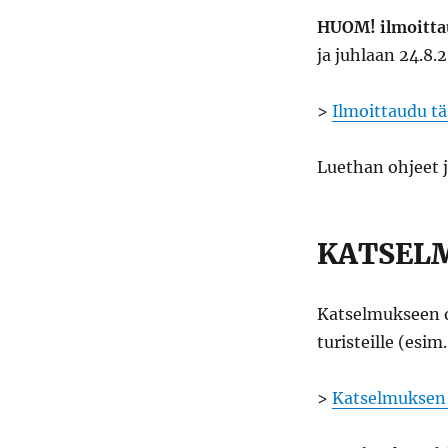
HUOM! ilmoittau
ja juhlaan 24.8
>
Ilmoittaudu tä
Luethan ohjeet j
KATSEL
Katselmukseen ov
turisteille (esi
>
Katselmuksen