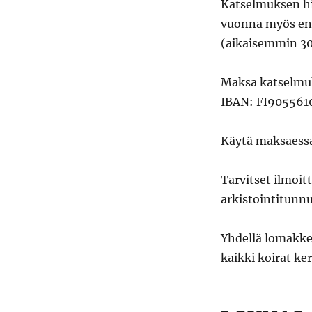
Katselmuksen hin
vuonna myös ens
(aikaisemmin 30
Maksa katselmuk
IBAN: FI905561
Käytä maksaessa
Tarvitset ilmoi
arkistointitunn
Yhdellä lomakkee
kaikki koirat ke