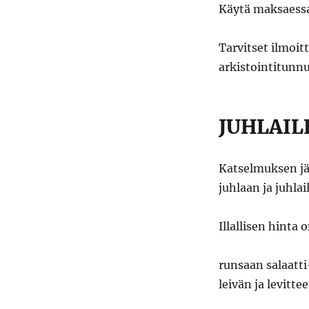
Käytä maksaessa
Tarvitset ilmoi
arkistointitunn
JUHLAIL
Katselmuksen jä
juhlaan ja juhla
Illallisen hinta o
runsaan salaatt
leivän ja levitte