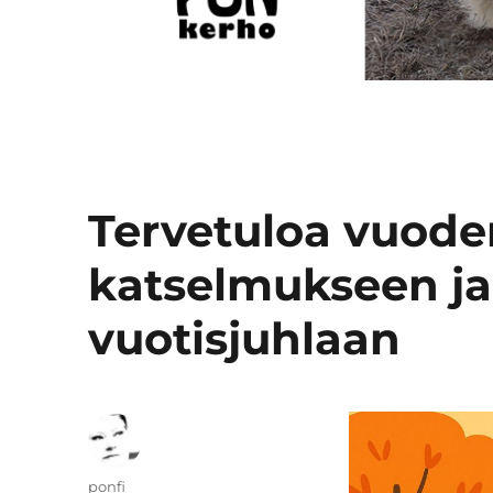
Tervetuloa vuod
katselmukseen ja
vuotisjuhlaan
Kirjoittaja
ponfi