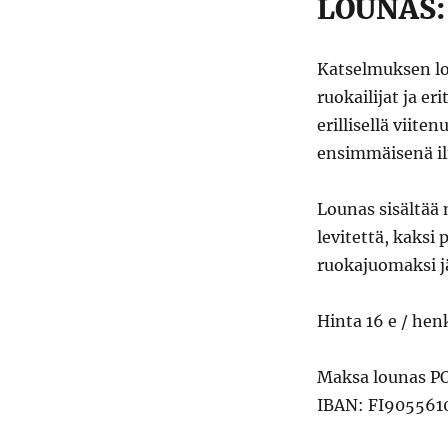
LOUNAS:
Katselmuksen l
ruokailijat ja e
erillisellä viite
ensimmäisenä il
Lounas sisältää 
levitettä, kaksi
ruokajuomaksi j
Hinta 16 e / henk
Maksa lounas PO
IBAN: FI905561