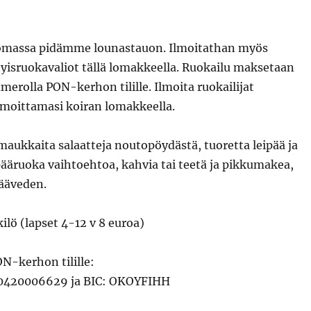
omassa pidämme lounastauon. Ilmoitathan myös
rityisruokavaliot tällä lomakkeella. Ruokailu maksetaan
numerolla PON-kerhon tilille. Ilmoita ruokailijat
moittamasi koiran lomakkeella.
maukkaita salaatteja noutopöydästä, tuoretta leipää ja
 pääruoka vaihtoehtoa, kahvia tai teetä ja pikkumakea,
ääveden.
ilö (lapset 4-12 v 8 euroa)
N-kerhon tilille:
0420006629 ja BIC: OKOYFIHH