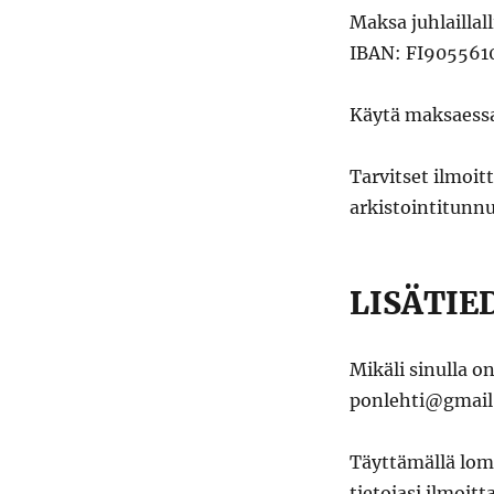
Maksa juhlaillal
IBAN: FI905561
Käytä maksaessa
Tarvitset ilmoi
arkistointitunn
LISÄTIE
Mikäli sinulla o
ponlehti@gmail
Täyttämällä lom
tietojasi ilmoit