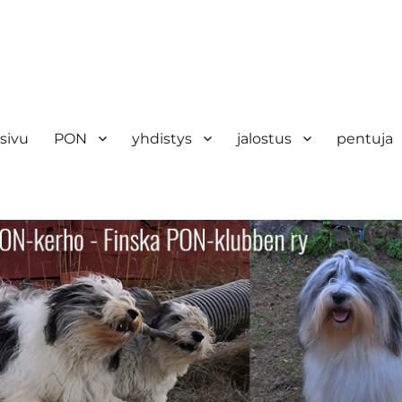
sivu
PON
yhdistys
jalostus
pentuja