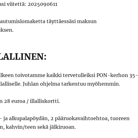
si viitettä: 2025090611
ttautumislomaketta täyttäessäsi maksun
uksen.
LALLINEN:
lkeen toivotamme kaikki tervetulleiksi PON-kerhon 35
illalliselle. Juhlan ohjelma tarkentuu myöhemmin.
n 28 euroa / illalliskortti.
i- ja alkupalapöydän, 2 pääruokavaihtoehtoa, tuoreen
en, kahvin/teen sekä jälkiruoan.